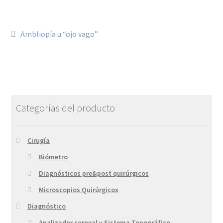
Ambliopía u “ojo vago”
Categorías del producto
Cirugía
Biómetro
Diagnósticos pre&post quirúrgicos
Microscopios Quirúrgicos
Diagnóstico
Analizador corneal y Sistema Topográfico