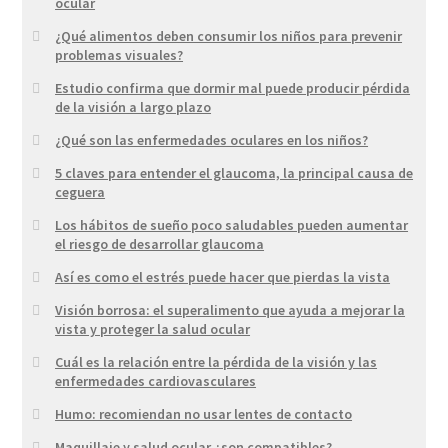
ocular
¿Qué alimentos deben consumir los niños para prevenir
problemas visuales?
Estudio confirma que dormir mal puede producir pérdida
de la visión a largo plazo
¿Qué son las enfermedades oculares en los niños?
5 claves para entender el glaucoma, la principal causa de
ceguera
Los hábitos de sueño poco saludables pueden aumentar
el riesgo de desarrollar glaucoma
Así es como el estrés puede hacer que pierdas la vista
Visión borrosa: el superalimento que ayuda a mejorar la
vista y proteger la salud ocular
Cuál es la relación entre la pérdida de la visión y las
enfermedades cardiovasculares
Humo: recomiendan no usar lentes de contacto
Maquillaje y salud ocular ¿son compatibles?