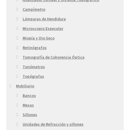
Campímetro
Lámparas de Hendidura
Microscopio Especular
Miopía y Ojo Seco
Retinógrafos
Tomografía de Cohorencia Óptica
Tonómetros
Topógrafos
Mobiliario
Bancos
Mesas
Sillones
Unidades de Refracción y sillones