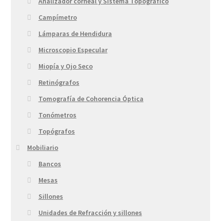
Analizador corneal y Sistema Topográfico
Campímetro
Lámparas de Hendidura
Microscopio Especular
Miopía y Ojo Seco
Retinógrafos
Tomografía de Cohorencia Óptica
Tonómetros
Topógrafos
Mobiliario
Bancos
Mesas
Sillones
Unidades de Refracción y sillones