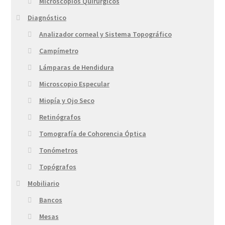
Microscopios Quirúrgicos
Diagnóstico
Analizador corneal y Sistema Topográfico
Campímetro
Lámparas de Hendidura
Microscopio Especular
Miopía y Ojo Seco
Retinógrafos
Tomografía de Cohorencia Óptica
Tonómetros
Topógrafos
Mobiliario
Bancos
Mesas