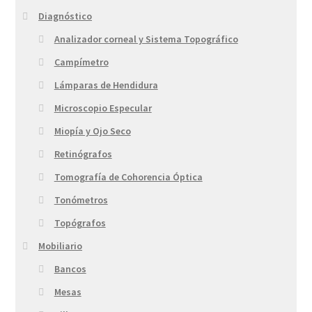
Diagnóstico
Analizador corneal y Sistema Topográfico
Campímetro
Lámparas de Hendidura
Microscopio Especular
Miopía y Ojo Seco
Retinógrafos
Tomografía de Cohorencia Óptica
Tonómetros
Topógrafos
Mobiliario
Bancos
Mesas