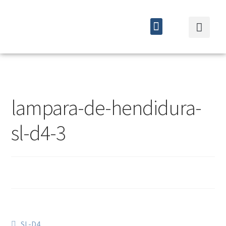
Quiénes somos
Cursos y eventos
lampara-de-hendidura-
sl-d4-3
SL-D4