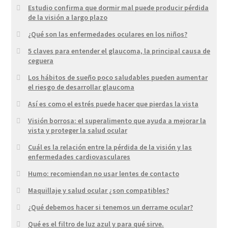
Estudio confirma que dormir mal puede producir pérdida
de la visión a largo plazo
¿Qué son las enfermedades oculares en los niños?
5 claves para entender el glaucoma, la principal causa de
ceguera
Los hábitos de sueño poco saludables pueden aumentar
el riesgo de desarrollar glaucoma
Así es como el estrés puede hacer que pierdas la vista
Visión borrosa: el superalimento que ayuda a mejorar la
vista y proteger la salud ocular
Cuál es la relación entre la pérdida de la visión y las
enfermedades cardiovasculares
Humo: recomiendan no usar lentes de contacto
Maquillaje y salud ocular ¿son compatibles?
¿Qué debemos hacer si tenemos un derrame ocular?
Qué es el filtro de luz azul y para qué sirve.