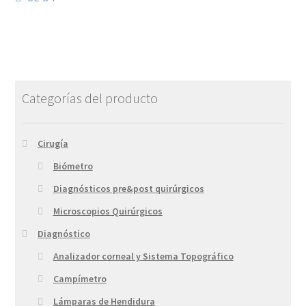
Categorías del producto
Cirugía
Biómetro
Diagnósticos pre&post quirúrgicos
Microscopios Quirúrgicos
Diagnóstico
Analizador corneal y Sistema Topográfico
Campímetro
Lámparas de Hendidura