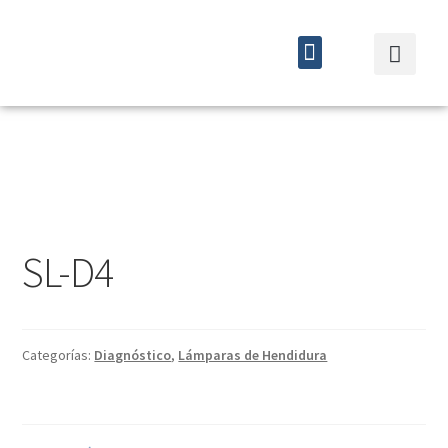
Quiénes somos
Cursos y eventos
SL-D4
Categorías:
Diagnóstico
,
Lámparas de Hendidura