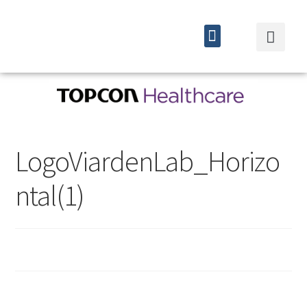
Quiénes somos
Cursos y eventos
LogoViardenLab_Horizo
ntal(1)