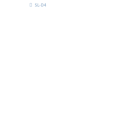
Navegación
Anterior:
SL-D4
de
entradas