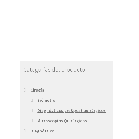
Categorías del producto
Cirugía
Biómetro
Diagnósticos pre&post quirúrgicos
Microscopios Quirúrgicos
Diagnóstico