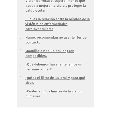
Visión borrosa: el superalimento que
ayuda a mejorar la vista y proteger la
salud ocular
Cuál es la relación entre la pérdida de la
visión y las enfermedades
cardiovasculares
Humo: recomiendan no usar lentes de
contacto
Maquillaje y salud ocular ¿son
compatibles?
¿Qué debemos hacer si tenemos un
derrame ocular?
Qué es el filtro de luz azul y para qué
sirve.
¿Cuáles son los límites de la visión
humana?