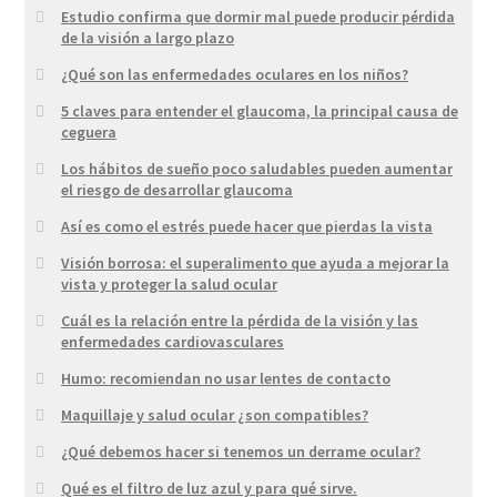
Estudio confirma que dormir mal puede producir pérdida
de la visión a largo plazo
¿Qué son las enfermedades oculares en los niños?
5 claves para entender el glaucoma, la principal causa de
ceguera
Los hábitos de sueño poco saludables pueden aumentar
el riesgo de desarrollar glaucoma
Así es como el estrés puede hacer que pierdas la vista
Visión borrosa: el superalimento que ayuda a mejorar la
vista y proteger la salud ocular
Cuál es la relación entre la pérdida de la visión y las
enfermedades cardiovasculares
Humo: recomiendan no usar lentes de contacto
Maquillaje y salud ocular ¿son compatibles?
¿Qué debemos hacer si tenemos un derrame ocular?
Qué es el filtro de luz azul y para qué sirve.