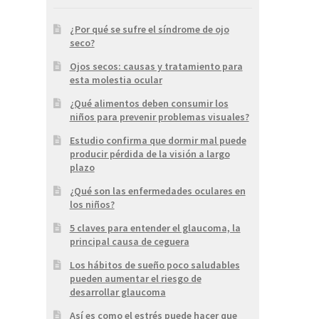
¿Por qué se sufre el síndrome de ojo
seco?
Ojos secos: causas y tratamiento para
esta molestia ocular
¿Qué alimentos deben consumir los
niños para prevenir problemas visuales?
Estudio confirma que dormir mal puede
producir pérdida de la visión a largo
plazo
¿Qué son las enfermedades oculares en
los niños?
5 claves para entender el glaucoma, la
principal causa de ceguera
Los hábitos de sueño poco saludables
pueden aumentar el riesgo de
desarrollar glaucoma
Así es como el estrés puede hacer que