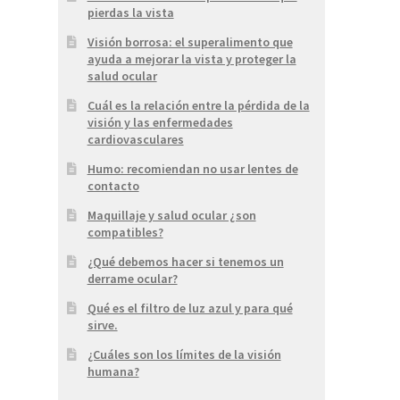
pierdas la vista
Visión borrosa: el superalimento que
ayuda a mejorar la vista y proteger la
salud ocular
Cuál es la relación entre la pérdida de la
visión y las enfermedades
cardiovasculares
Humo: recomiendan no usar lentes de
contacto
Maquillaje y salud ocular ¿son
compatibles?
¿Qué debemos hacer si tenemos un
derrame ocular?
Qué es el filtro de luz azul y para qué
sirve.
¿Cuáles son los límites de la visión
humana?