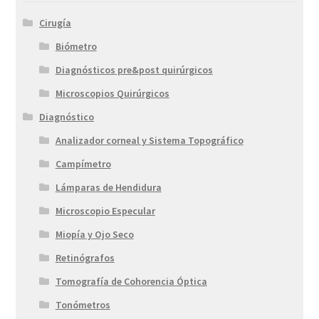
Cirugía
Biómetro
Diagnósticos pre&post quirúrgicos
Microscopios Quirúrgicos
Diagnóstico
Analizador corneal y Sistema Topográfico
Campímetro
Lámparas de Hendidura
Microscopio Especular
Miopía y Ojo Seco
Retinógrafos
Tomografía de Cohorencia Óptica
Tonómetros