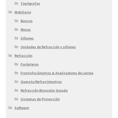
Topógrafos
Mobiliario
Bancos
Mesas
Sillones
Unidades de Refracción y sillones
Refracción
Forópteros
Frontofocómetros & Analizadores de Lentes
Querato/Refractómetros
Refracción Binocular Guiada
Sistemas de Proyección
Software