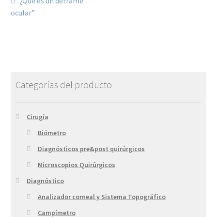
¿Qué es un derrame
ocular”
Categorías del producto
Cirugía
Biómetro
Diagnósticos pre&post quirúrgicos
Microscopios Quirúrgicos
Diagnóstico
Analizador corneal y Sistema Topográfico
Campímetro