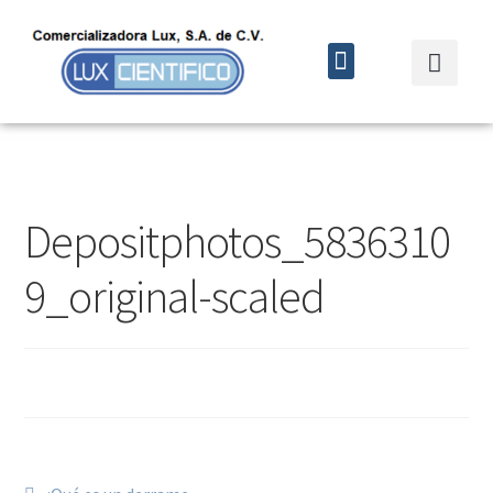
Quiénes somos
Cursos y eventos
Depositphotos_5836310
9_original-scaled