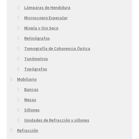
Lámparas de Hendidura
Microscopio Especular
Miopía y Ojo Seco
Retinógrafos
Tomografía de Cohorencia Óptica
Tonómetros
Topógrafos
Mobiliario
Bancos
Mesas
Sillones
Unidades de Refracción y sillones
Refracción