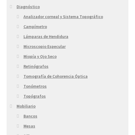
Diagnóstico
Analizador corneal y Sistema Topográfico
Campímetro
Lámparas de Hendidura
Microscopio Especular
Miopía y Ojo Seco
Retinógrafos
Tomografía de Cohorencia Óptica
Tonómetros
Topógrafos
Mobiliario
Bancos
Mesas