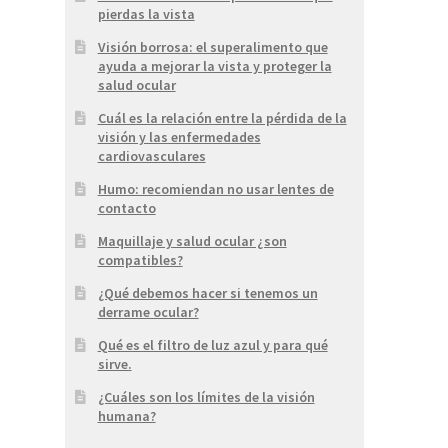
pierdas la vista
Visión borrosa: el superalimento que
ayuda a mejorar la vista y proteger la
salud ocular
Cuál es la relación entre la pérdida de la
visión y las enfermedades
cardiovasculares
Humo: recomiendan no usar lentes de
contacto
Maquillaje y salud ocular ¿son
compatibles?
¿Qué debemos hacer si tenemos un
derrame ocular?
Qué es el filtro de luz azul y para qué
sirve.
¿Cuáles son los límites de la visión
humana?