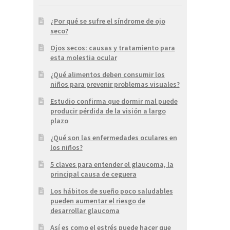
¿Por qué se sufre el síndrome de ojo
seco?
Ojos secos: causas y tratamiento para
esta molestia ocular
¿Qué alimentos deben consumir los
niños para prevenir problemas visuales?
Estudio confirma que dormir mal puede
producir pérdida de la visión a largo
plazo
¿Qué son las enfermedades oculares en
los niños?
5 claves para entender el glaucoma, la
principal causa de ceguera
Los hábitos de sueño poco saludables
pueden aumentar el riesgo de
desarrollar glaucoma
Así es como el estrés puede hacer que