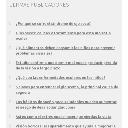
ULTIMAS PUBLICACIONES
¿Por qué se sufre el síndrome de ojo seco?
Ojos secos: causas y tratamiento para esta molestia
ocular
¿Qué alimentos deben consumir los niños para prevenir
problemas visuales?
Estudio confirma que dormir mal puede producir pérdida
de la visión a largo plazo
¿Qué son las enfermedades oculares en los niños?
5 claves para entender el glaucoma, la principal causa de
ceguera
Los hábitos de sueño poco saludables pueden aumentar
el riesgo de desarrollar glaucoma
Así es como el estrés puede hacer que pierdas la vista
Visión borrosa: el superalimento que ayuda a mejorar la