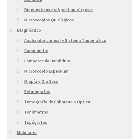
Diagnósticos pre&post quirúrgicos
Microscopios Quirúrgicos
Diagnóstico
Analizador corneal y Sistema Topográfico
Campímetro
Lámparas de Hendidura
Microscopio Especular
Miopía y Ojo Seco
Retinógrafos
Tomografía de Cohorencia Óptica
Tonómetros
Topógrafos
Mobiliario