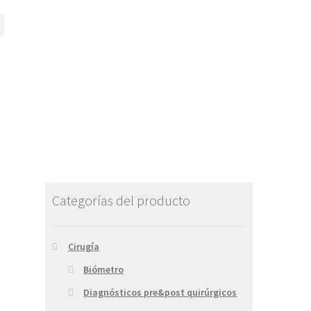
Categorías del producto
Cirugía
Biómetro
Diagnósticos pre&post quirúrgicos