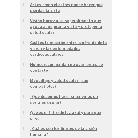
Así es como el estrés puede hacer que
pierdas la vista
Visión borrosa: el superalimento que
ayuda a mejorar la vista y proteger la
salud ocular
Cuál es la relación entre la pérdida de la
visión y las enfermedades
cardiovasculares
Humo: recomiendan no usar lentes de
contacto
Maquillaje y salud ocular ¿son
compatibles?
¿Qué debemos hacer si tenemos un
derrame ocular?
Qué es el filtro de luz azul y para qué
sirve.
¿Cuáles son los límites de la visión
humana?