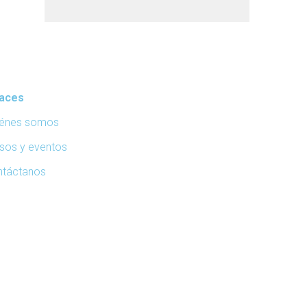
laces
iénes somos
sos y eventos
ntáctanos