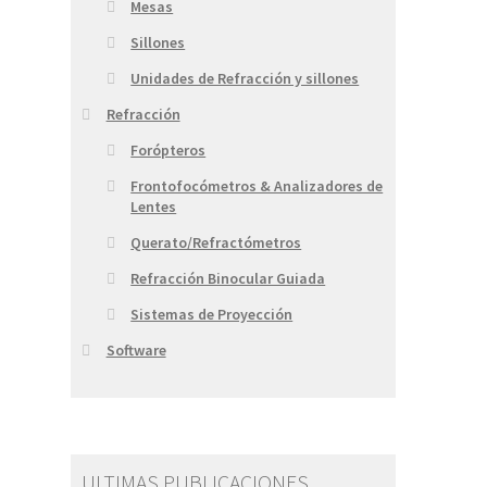
Mesas
Sillones
Unidades de Refracción y sillones
Refracción
Forópteros
Frontofocómetros & Analizadores de
Lentes
Querato/Refractómetros
Refracción Binocular Guiada
Sistemas de Proyección
Software
ULTIMAS PUBLICACIONES