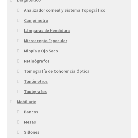
Analizador corneal y Sistema Topográfico
Campímetro
Lámparas de Hendidura
Microscopio Especular
Miopía y Ojo Seco
Retinógrafos
Tomografía de Cohorencia Óptica
Tonómetros
Topógrafos
Mobiliario
Bancos
Mesas
Sillones