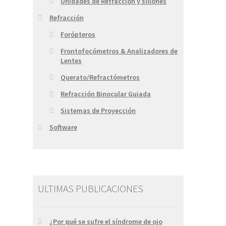
Unidades de Refracción y sillones
Refracción
Forópteros
Frontofocómetros & Analizadores de
Lentes
Querato/Refractómetros
Refracción Binocular Guiada
Sistemas de Proyección
Software
ULTIMAS PUBLICACIONES
¿Por qué se sufre el síndrome de ojo