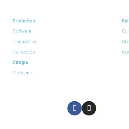
Productos
En
Software
Qu
Diagnóstico
Cur
Refracción
Co
Cirugía
Mobiliario