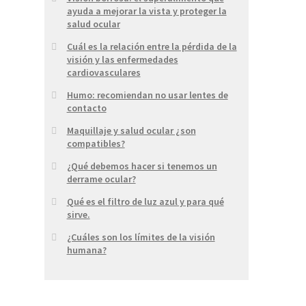
ayuda a mejorar la vista y proteger la
salud ocular
Cuál es la relación entre la pérdida de la
visión y las enfermedades
cardiovasculares
Humo: recomiendan no usar lentes de
contacto
Maquillaje y salud ocular ¿son
compatibles?
¿Qué debemos hacer si tenemos un
derrame ocular?
Qué es el filtro de luz azul y para qué
sirve.
¿Cuáles son los límites de la visión
humana?