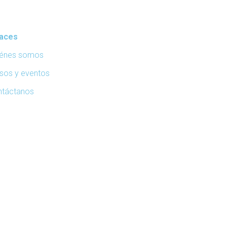
laces
iénes somos
sos y eventos
ntáctanos