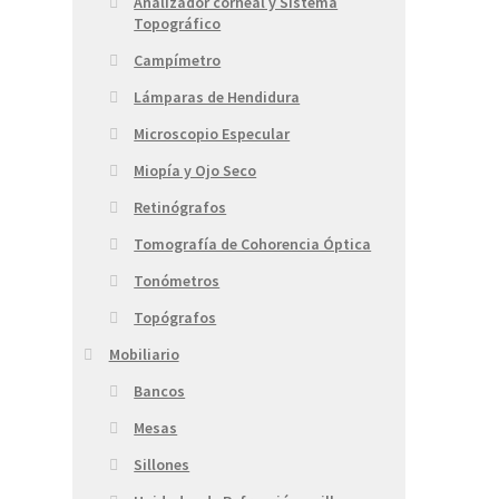
Analizador corneal y Sistema
Topográfico
Campímetro
Lámparas de Hendidura
Microscopio Especular
Miopía y Ojo Seco
Retinógrafos
Tomografía de Cohorencia Óptica
Tonómetros
Topógrafos
Mobiliario
Bancos
Mesas
Sillones