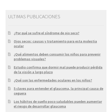
ULTIMAS PUBLICACIONES
¿Por qué se sufre el síndrome de ojo seco?
Ojos secos: causas y tratamiento para esta molestia
ocular
¿Qué alimentos deben consumir los niños para prevenir
problemas visuales?
Estudio confirma que dormir mal puede producir pérdida
de la visión a largo plazo
¿Qué son las enfermedades oculares en los niños?
5 claves para entender el glaucoma, la principal causa de
ceguera
Los hábitos de sueño poco saludables pueden aumentar
el riesgo de desarrollar glaucoma