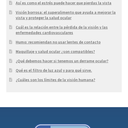
Así es como el estrés puede hacer que pierdas la vista
Visión borrosa: el superalimento que ayuda a mejorar la
vista y proteger la salud ocular
Cuál es la relación entre la pérdida de la visión y las
enfermedades cardiovasculares
Humo: recomiendan no usar lentes de contacto
Maquillaje y salud ocular ¿son compatibles?
¿Qué debemos hacer si tenemos un derrame ocular?
Qué es el filtro de luz azul y para qué sirve.
¿Cuáles son los límites de la visión humana?