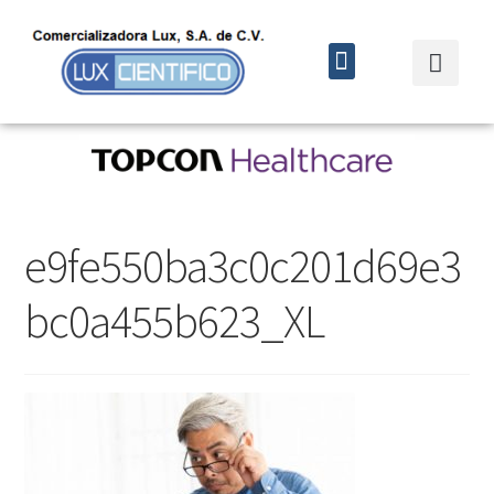
Quiénes somos
Cursos y eventos
e9fe550ba3c0c201d69e3
bc0a455b623_XL