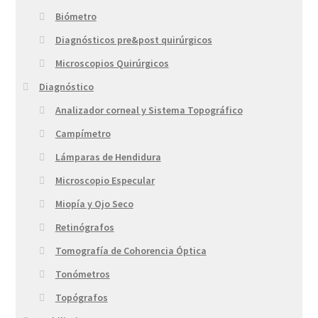
Biómetro
Diagnósticos pre&post quirúrgicos
Microscopios Quirúrgicos
Diagnóstico
Analizador corneal y Sistema Topográfico
Campímetro
Lámparas de Hendidura
Microscopio Especular
Miopía y Ojo Seco
Retinógrafos
Tomografía de Cohorencia Óptica
Tonómetros
Topógrafos