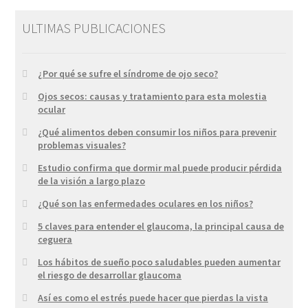
ULTIMAS PUBLICACIONES
¿Por qué se sufre el síndrome de ojo seco?
Ojos secos: causas y tratamiento para esta molestia
ocular
¿Qué alimentos deben consumir los niños para prevenir
problemas visuales?
Estudio confirma que dormir mal puede producir pérdida
de la visión a largo plazo
¿Qué son las enfermedades oculares en los niños?
5 claves para entender el glaucoma, la principal causa de
ceguera
Los hábitos de sueño poco saludables pueden aumentar
el riesgo de desarrollar glaucoma
Así es como el estrés puede hacer que pierdas la vista