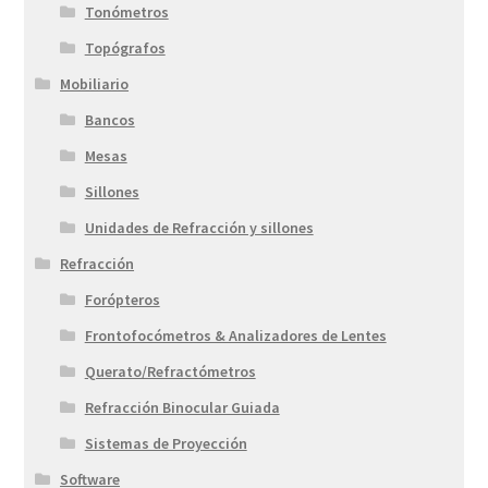
Tonómetros
Topógrafos
Mobiliario
Bancos
Mesas
Sillones
Unidades de Refracción y sillones
Refracción
Forópteros
Frontofocómetros & Analizadores de Lentes
Querato/Refractómetros
Refracción Binocular Guiada
Sistemas de Proyección
Software