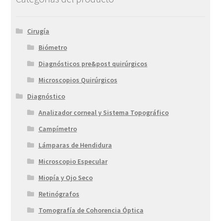
Cirugía
Biómetro
Diagnósticos pre&post quirúrgicos
Microscopios Quirúrgicos
Diagnóstico
Analizador corneal y Sistema Topográfico
Campímetro
Lámparas de Hendidura
Microscopio Especular
Miopía y Ojo Seco
Retinógrafos
Tomografía de Cohorencia Óptica