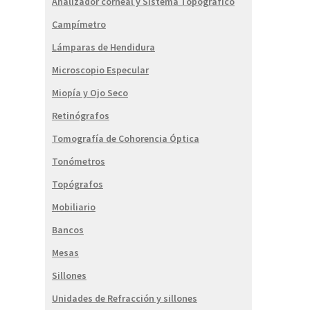
Analizador corneal y Sistema Topográfico
Campímetro
Lámparas de Hendidura
Microscopio Especular
Miopía y Ojo Seco
Retinógrafos
Tomografía de Cohorencia Óptica
Tonómetros
Topógrafos
Mobiliario
Bancos
Mesas
Sillones
Unidades de Refracción y sillones