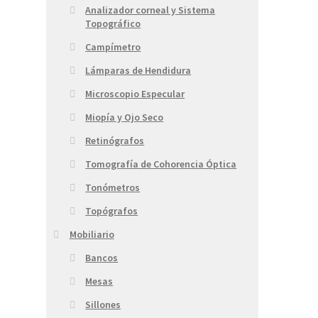
Analizador corneal y Sistema
Topográfico
Campímetro
Lámparas de Hendidura
Microscopio Especular
Miopía y Ojo Seco
Retinógrafos
Tomografía de Cohorencia Óptica
Tonómetros
Topógrafos
Mobiliario
Bancos
Mesas
Sillones