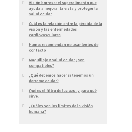
Visión borrosa: el superalimento que
ayuda a mejorar la vista y proteger la
salud ocular
Cuál es la relación entre la pérdida de la
visión y las enfermedades
cardiovasculares
Humo: recomiendan no usar lentes de
contacto
Maquillaje y salud ocular ¿son
compatibles?
¿Qué debemos hacer si tenemos un
derrame ocular?
Qué es el filtro de luz azul y para qué
sirve.
¿Cuáles son los límites de la visión
humana?