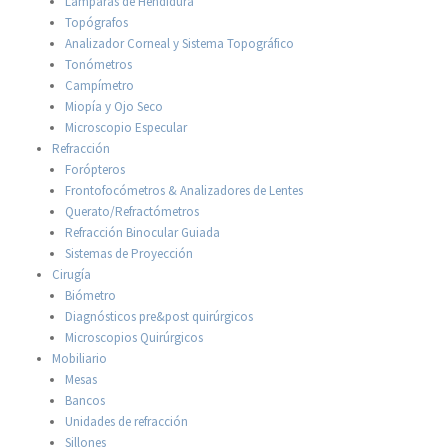
Lámparas de Hendidura
Topógrafos
Analizador Corneal y Sistema Topográfico
Tonómetros
Campímetro
Miopía y Ojo Seco
Microscopio Especular
Refracción
Forópteros
Frontofocómetros & Analizadores de Lentes
Querato/Refractómetros
Refracción Binocular Guiada
Sistemas de Proyección
Cirugía
Biómetro
Diagnósticos pre&post quirúrgicos
Microscopios Quirúrgicos
Mobiliario
Mesas
Bancos
Unidades de refracción
Sillones