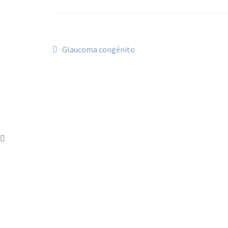
Navegación
Anterior:
Glaucoma congénito
de
entradas