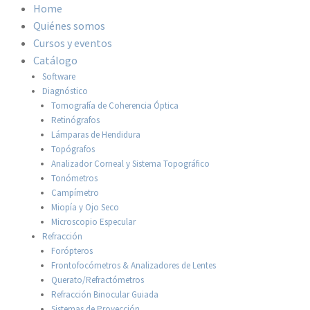
Home
Quiénes somos
Cursos y eventos
Catálogo
Software
Diagnóstico
Tomografía de Coherencia Óptica
Retinógrafos
Lámparas de Hendidura
Topógrafos
Analizador Corneal y Sistema Topográfico
Tonómetros
Campímetro
Miopía y Ojo Seco
Microscopio Especular
Refracción
Forópteros
Frontofocómetros & Analizadores de Lentes
Querato/Refractómetros
Refracción Binocular Guiada
Sistemas de Proyección