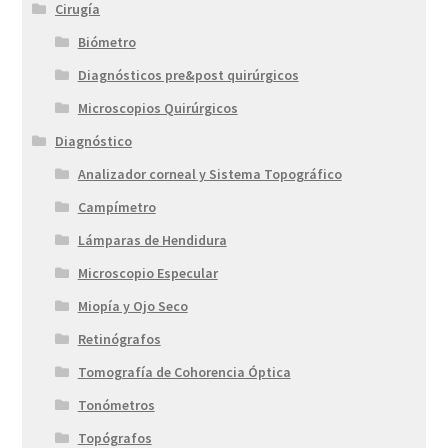
Cirugía
Biómetro
Diagnósticos pre&post quirúrgicos
Microscopios Quirúrgicos
Diagnóstico
Analizador corneal y Sistema Topográfico
Campímetro
Lámparas de Hendidura
Microscopio Especular
Miopía y Ojo Seco
Retinógrafos
Tomografía de Cohorencia Óptica
Tonómetros
Topógrafos