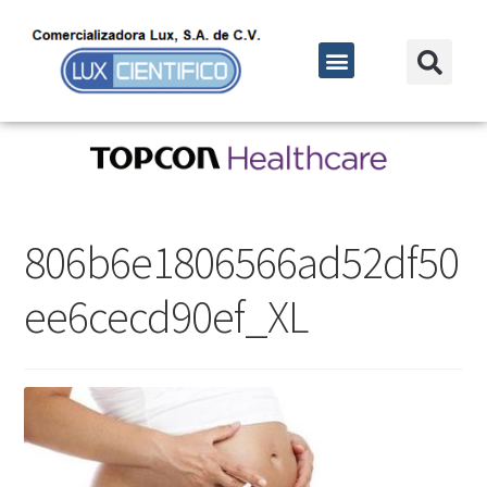
806b6e1806566ad52df50
ee6cecd90ef_XL