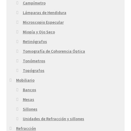
Campímetro
Lámparas de Hendidura
Microscopio Especular
Miopía y Ojo Seco
Retinógrafos
Tomografía de Cohorencia Óptica
Tonómetros
Topógrafos
Mobiliario
Bancos
Mesas
Sillones
Unidades de Refracción y sillones
Refracción