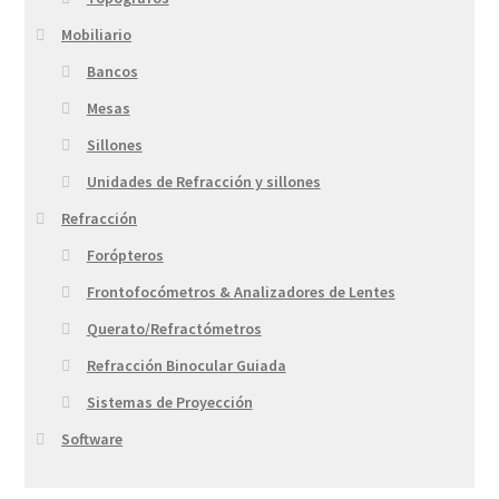
Mobiliario
Bancos
Mesas
Sillones
Unidades de Refracción y sillones
Refracción
Forópteros
Frontofocómetros & Analizadores de Lentes
Querato/Refractómetros
Refracción Binocular Guiada
Sistemas de Proyección
Software