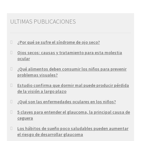
ULTIMAS PUBLICACIONES
¿Por qué se sufre el síndrome de ojo seco?
Ojos secos: causas y tratamiento para esta molestia
ocular
¿Qué alimentos deben consumir los niños para prevenir
problemas visuales?
Estudio confirma que dormir mal puede producir pérdida
de la visión a largo plazo
¿Qué son las enfermedades oculares en los niños?
5 claves para entender el glaucoma, la principal causa de
ceguera
Los hábitos de sueño poco saludables pueden aumentar
el riesgo de desarrollar glaucoma