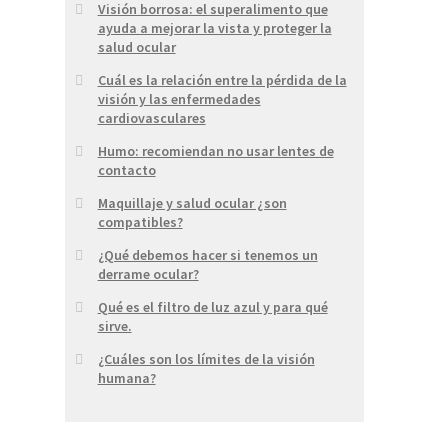
Visión borrosa: el superalimento que
ayuda a mejorar la vista y proteger la
salud ocular
Cuál es la relación entre la pérdida de la
visión y las enfermedades
cardiovasculares
Humo: recomiendan no usar lentes de
contacto
Maquillaje y salud ocular ¿son
compatibles?
¿Qué debemos hacer si tenemos un
derrame ocular?
Qué es el filtro de luz azul y para qué
sirve.
¿Cuáles son los límites de la visión
humana?