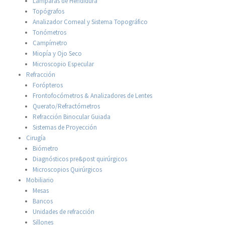
Lámparas de Hendidura
Topógrafos
Analizador Corneal y Sistema Topográfico
Tonómetros
Campímetro
Miopía y Ojo Seco
Microscopio Especular
Refracción
Forópteros
Frontofocómetros & Analizadores de Lentes
Querato/Refractómetros
Refracción Binocular Guiada
Sistemas de Proyección
Cirugía
Biómetro
Diagnósticos pre&post quirúrgicos
Microscopios Quirúrgicos
Mobiliario
Mesas
Bancos
Unidades de refracción
Sillones