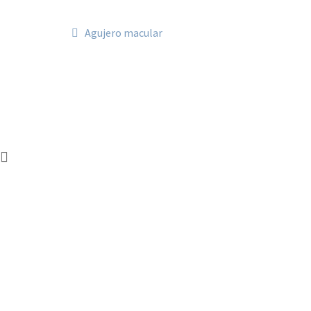
Navegación
Anterior:
Agujero macular
de
entradas