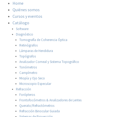
Home
Quiénes somos
Cursos y eventos
Catálogo
Software
Diagnóstico
Tomografía de Coherencia Óptica
Retinógrafos
Lámparas de Hendidura
Topógrafos
Analizador Corneal y Sistema Topográfico
Tonómetros
Campímetro
Miopía y Ojo Seco
Microscopio Especular
Refracción
Forópteros
Frontofocómetros & Analizadores de Lentes
Querato/Refractómetros
Refracción Binocular Guiada
Sistemas de Proyección