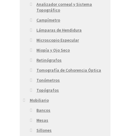
Analizador corneal y Sistema
Topográfico
Campímetro
Lámparas de Hendidura
Microscopio Especular
Miopía y Ojo Seco
Retinógrafos
Tomografía de Cohorencia Óptica
Tonómetros
Topógrafos
Mobiliario
Bancos
Mesas
Sillones