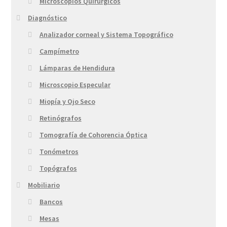
Microscopios Quirúrgicos
Diagnóstico
Analizador corneal y Sistema Topográfico
Campímetro
Lámparas de Hendidura
Microscopio Especular
Miopía y Ojo Seco
Retinógrafos
Tomografía de Cohorencia Óptica
Tonómetros
Topógrafos
Mobiliario
Bancos
Mesas