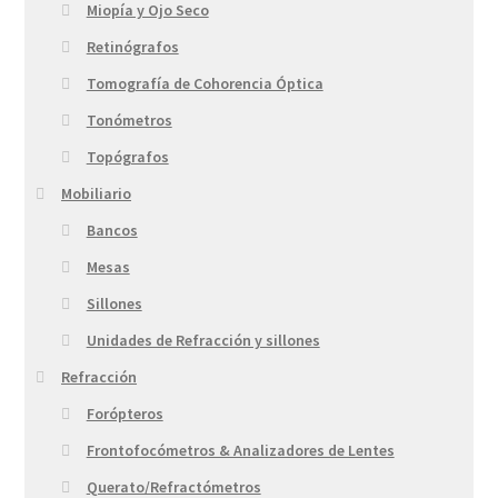
Miopía y Ojo Seco
Retinógrafos
Tomografía de Cohorencia Óptica
Tonómetros
Topógrafos
Mobiliario
Bancos
Mesas
Sillones
Unidades de Refracción y sillones
Refracción
Forópteros
Frontofocómetros & Analizadores de Lentes
Querato/Refractómetros