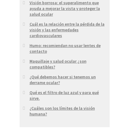
Visión borrosa: el superalimento que
ayuda a mejorar la vista y proteger la
salud ocular
Cuál es la relación entre la pérdida de la
visión y las enfermedades
cardiovasculares
Humo: recomiendan no usar lentes de
contacto
Maquillaje y salud ocular ¿son
compatibles?
¿Qué debemos hacer si tenemos un
derrame ocular?
Qué es el filtro de luz azul y para qué
sirve.
¿Cuáles son los límites de la visión
humana?