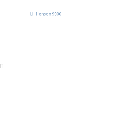
Navegación
Anterior:
Henson 9000
de
entradas