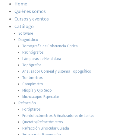
Home
Quiénes somos
Cursos y eventos
Catálogo
Software
Diagnóstico
Tomografía de Coherencia Óptica
Retinógrafos
Lámparas de Hendidura
Topógrafos
Analizador Corneal y Sistema Topográfico
Tonómetros
Campímetro
Miopía y Ojo Seco
Microscopio Especular
Refracción
Forópteros
Frontofocómetros & Analizadores de Lentes
Querato/Refractómetros
Refracción Binocular Guiada
Sistemas de Proyección