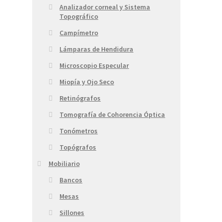
Analizador corneal y Sistema
Topográfico
Campímetro
Lámparas de Hendidura
Microscopio Especular
Miopía y Ojo Seco
Retinógrafos
Tomografía de Cohorencia Óptica
Tonómetros
Topógrafos
Mobiliario
Bancos
Mesas
Sillones