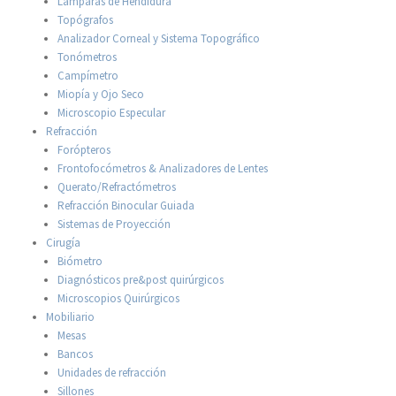
Lámparas de Hendidura
Topógrafos
Analizador Corneal y Sistema Topográfico
Tonómetros
Campímetro
Miopía y Ojo Seco
Microscopio Especular
Refracción
Forópteros
Frontofocómetros & Analizadores de Lentes
Querato/Refractómetros
Refracción Binocular Guiada
Sistemas de Proyección
Cirugía
Biómetro
Diagnósticos pre&post quirúrgicos
Microscopios Quirúrgicos
Mobiliario
Mesas
Bancos
Unidades de refracción
Sillones