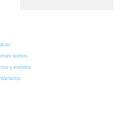
laces
iénes somos
sos y eventos
ntáctanos