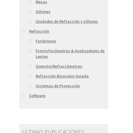
Mesas
Sillones
Unidades de Refracción y sillones
Refracción
Forópteros
Frontofocómetros & Analizadores de
Lentes
Querato/Refractómetros
Refracción Binocular Guiada
Sistemas de Proyección
Software
ULTIMAS PUBLICACIONES