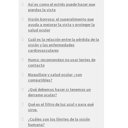
Así es como el estrés puede hacer que
pierdas la vista
Visión borrosa: el superalimento que
ayuda a mejorar la vista y proteger la
salud ocular
Cuál es la relación entre la pérdida de la
visión y las enfermedades
cardiovasculares
Humo: recomiendan no usar lentes de
contacto
Maquillaje y salud ocular ¿son
compatibles?
¿Qué debemos hacer si tenemos un
derrame ocular?
Qué es el filtro de luz azul y para qué
sirve.
¿Cuáles son los límites de la visión
humana?