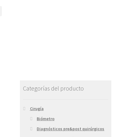
Categorías del producto
Cirugía
Biómetro
Diagnósticos pre&post quirúrgicos