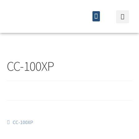
Quiénes somos
Cursos y eventos
CC-100XP
CC-100XP