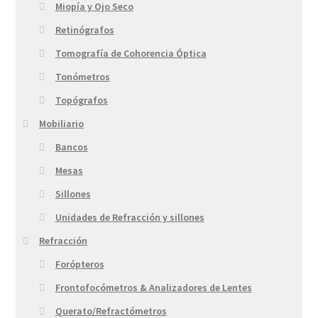
Miopía y Ojo Seco
Retinógrafos
Tomografía de Cohorencia Óptica
Tonómetros
Topógrafos
Mobiliario
Bancos
Mesas
Sillones
Unidades de Refracción y sillones
Refracción
Forópteros
Frontofocómetros & Analizadores de Lentes
Querato/Refractómetros