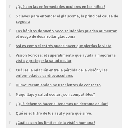
¿Qué son las enfermedades oculares en los niños?
5 claves para entender el glaucoma, la principal causa de
ceguera
Los hábitos de sueño poco saludables pueden aumentar
el riesgo de desarrollar glaucoma
Así es como el estrés puede hacer que pierdas la vista
Visión borrosa: el superalimento que ayuda a mejorar la
vista y proteger la salud ocular
Cuál es la relación entre la pérdida de la visión y las
enfermedades cardiovasculares
Humo: recomiendan no usar lentes de contacto
Maquillaje y salud ocular ¿son compatibles?
¿Qué debemos hacer si tenemos un derrame ocular?
Qué es el filtro de luz azul y para qué sirve.
¿Cuáles son los límites de la visión humana?