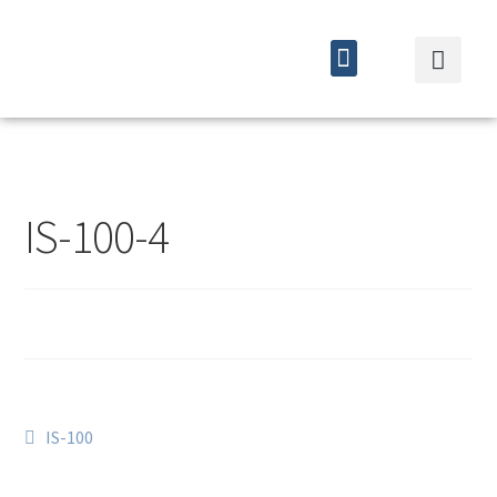
Quiénes somos
Cursos y eventos
IS-100-4
IS-100