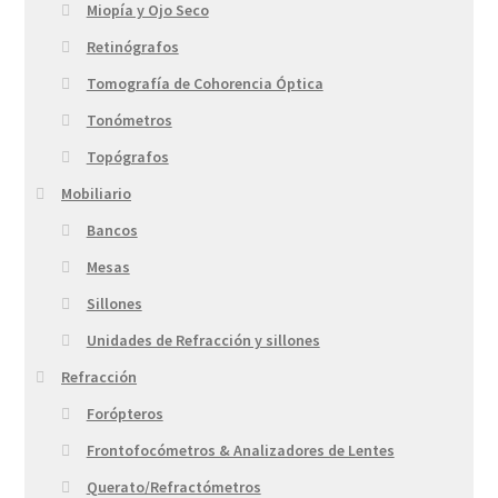
Miopía y Ojo Seco
Retinógrafos
Tomografía de Cohorencia Óptica
Tonómetros
Topógrafos
Mobiliario
Bancos
Mesas
Sillones
Unidades de Refracción y sillones
Refracción
Forópteros
Frontofocómetros & Analizadores de Lentes
Querato/Refractómetros