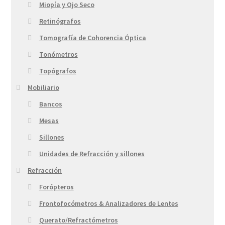
Miopía y Ojo Seco
Retinógrafos
Tomografía de Cohorencia Óptica
Tonómetros
Topógrafos
Mobiliario
Bancos
Mesas
Sillones
Unidades de Refracción y sillones
Refracción
Forópteros
Frontofocómetros & Analizadores de Lentes
Querato/Refractómetros