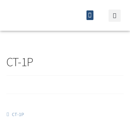
Quiénes somos
Cursos y eventos
CT-1P
CT-1P