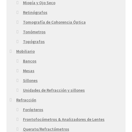
Miopía y Ojo Seco
Retinógrafos
Tomografía de Cohorencia Óptica
Tonómetros
Topógrafos
Mobiliario
Bancos
Mesas
Sillones
Unidades de Refracción y sillones
Refracción
Forópteros
Frontofocómetros & Analizadores de Lentes
Querato/Refractómetros