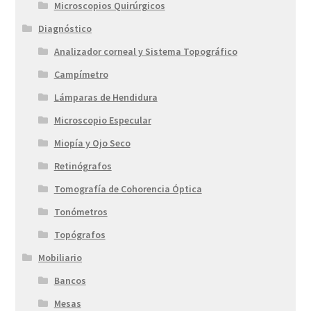
Microscopios Quirúrgicos
Diagnóstico
Analizador corneal y Sistema Topográfico
Campímetro
Lámparas de Hendidura
Microscopio Especular
Miopía y Ojo Seco
Retinógrafos
Tomografía de Cohorencia Óptica
Tonómetros
Topógrafos
Mobiliario
Bancos
Mesas