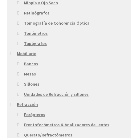
Miopía y Ojo Seco
Retinógrafos
Tomografía de Cohorencia Óptica
Tonómetros
Topógrafos
Mobiliario
Bancos
Mesas
Sillones
Unidades de Refracción y sillones
Refracción
Forópteros
Frontofocómetros & Analizadores de Lentes
Querato/Refractómetros