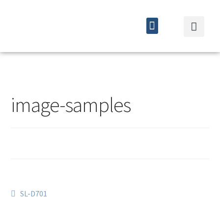
Quiénes somos
Cursos y eventos
image-samples
SL-D701