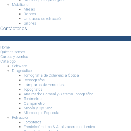
Mobiliario
Mesas
Bancos
Unidades de refracción
Sillones
Contáctanos
Home
Quiénes somos
Cursos y eventos
Catálogo
Software
Diagnóstico
Tomografía de Coherencia Óptica
Retinógrafos
Lámparas de Hendidura
Topógrafos
Analizador Corneal y Sistema Topográfico
Tonómetros
Campímetro
Miopía y Ojo Seco
Microscopio Especular
Refracción
Forópteros
Frontofocómetros & Analizadores de Lentes