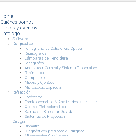
Home
Quiénes somos
Cursos y eventos
Catálogo
Software
Diagnóstico
Tomografía de Coherencia Óptica
Retinógrafos
Lámparas de Hendidura
Topógrafos
Analizador Corneal y Sistema Topográfico
Tonómetros
Campímetro
Miopía y Ojo Seco
Microscopio Especular
Refracción
Forópteros
Frontofocómetros & Analizadores de Lentes
Querato/Refractómetros
Refracción Binocular Guiada
Sistemas de Proyección
Cirugía
Biómetro
Diagnósticos pre&post quirúrgicos
Microscopios Quirúrgicos