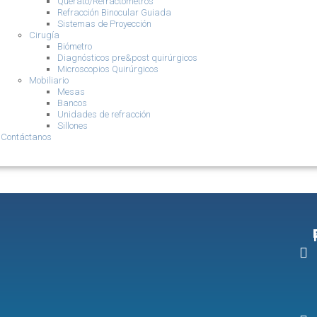
Querato/Refractómetros
Refracción Binocular Guiada
Sistemas de Proyección
Cirugía
Biómetro
Diagnósticos pre&post quirúrgicos
Microscopios Quirúrgicos
Mobiliario
Mesas
Bancos
Unidades de refracción
Sillones
Contáctanos