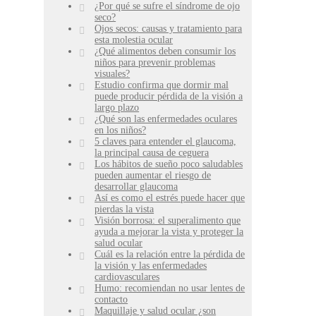
¿Por qué se sufre el síndrome de ojo
seco?
Ojos secos: causas y tratamiento para
esta molestia ocular
¿Qué alimentos deben consumir los
niños para prevenir problemas
visuales?
Estudio confirma que dormir mal
puede producir pérdida de la visión a
largo plazo
¿Qué son las enfermedades oculares
en los niños?
5 claves para entender el glaucoma,
la principal causa de ceguera
Los hábitos de sueño poco saludables
pueden aumentar el riesgo de
desarrollar glaucoma
Así es como el estrés puede hacer que
pierdas la vista
Visión borrosa: el superalimento que
ayuda a mejorar la vista y proteger la
salud ocular
Cuál es la relación entre la pérdida de
la visión y las enfermedades
cardiovasculares
Humo: recomiendan no usar lentes de
contacto
Maquillaje y salud ocular ¿son