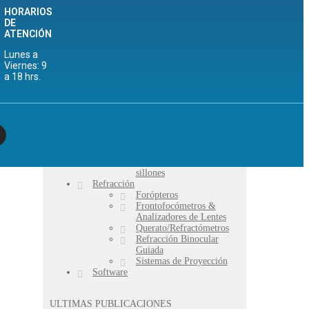
Sistema Topográfico
HORARIOS
Campímetro
DE
Lámparas de Hendidura
ATENCIÓN
Microscopio Especular
Miopía y Ojo Seco
Lunes a
Retinógrafos
Viernes: 9
Tomografía de
a 18 hrs.
Cohorencia Óptica
Tonómetros
Topógrafos
Mobiliario
Bancos
Mesas
Sillones
Unidades de Refracción y
sillones
Refracción
Forópteros
Frontofocómetros &
Analizadores de Lentes
Querato/Refractómetros
Refracción Binocular
Guiada
Sistemas de Proyección
Software
ULTIMAS PUBLICACIONES