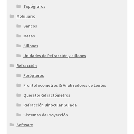
Topógrafos
Mobiliario
Bancos
Mesas
Sillones
Unidades de Refracción y sillones
Refracción
Forópteros
Frontofocómetros & Analizadores de Lentes
Querato/Refractómetros
Refracción Binocular Guiada
Sistemas de Proyección
Software