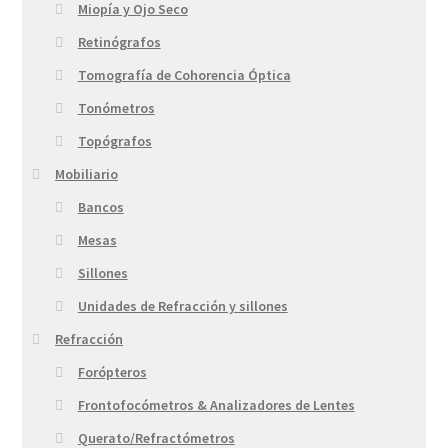
Miopía y Ojo Seco
Retinógrafos
Tomografía de Cohorencia Óptica
Tonómetros
Topógrafos
Mobiliario
Bancos
Mesas
Sillones
Unidades de Refracción y sillones
Refracción
Forópteros
Frontofocómetros & Analizadores de Lentes
Querato/Refractómetros