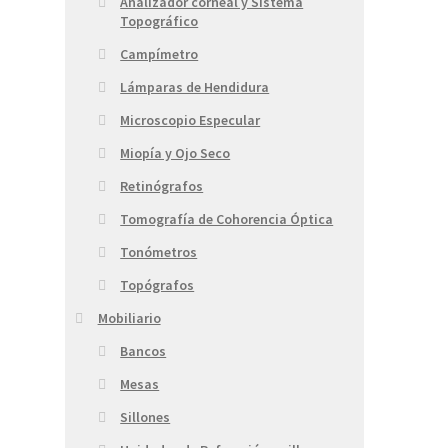
Analizador corneal y Sistema
Topográfico
Campímetro
Lámparas de Hendidura
Microscopio Especular
Miopía y Ojo Seco
Retinógrafos
Tomografía de Cohorencia Óptica
Tonómetros
Topógrafos
Mobiliario
Bancos
Mesas
Sillones