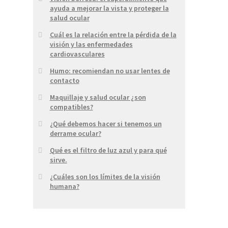
ayuda a mejorar la vista y proteger la
salud ocular
Cuál es la relación entre la pérdida de la
visión y las enfermedades
cardiovasculares
Humo: recomiendan no usar lentes de
contacto
Maquillaje y salud ocular ¿son
compatibles?
¿Qué debemos hacer si tenemos un
derrame ocular?
Qué es el filtro de luz azul y para qué
sirve.
¿Cuáles son los límites de la visión
humana?