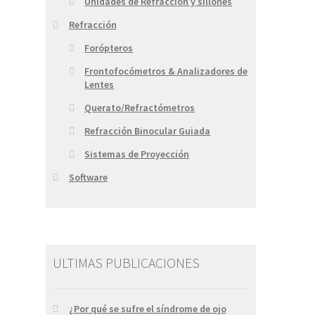
Unidades de Refracción y sillones
Refracción
Forópteros
Frontofocómetros & Analizadores de
Lentes
Querato/Refractómetros
Refracción Binocular Guiada
Sistemas de Proyección
Software
ULTIMAS PUBLICACIONES
¿Por qué se sufre el síndrome de ojo