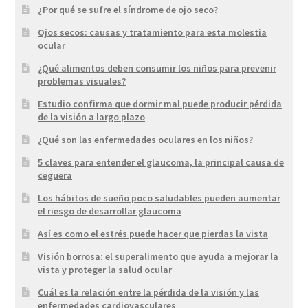
¿Por qué se sufre el síndrome de ojo seco?
Ojos secos: causas y tratamiento para esta molestia
ocular
¿Qué alimentos deben consumir los niños para prevenir
problemas visuales?
Estudio confirma que dormir mal puede producir pérdida
de la visión a largo plazo
¿Qué son las enfermedades oculares en los niños?
5 claves para entender el glaucoma, la principal causa de
ceguera
Los hábitos de sueño poco saludables pueden aumentar
el riesgo de desarrollar glaucoma
Así es como el estrés puede hacer que pierdas la vista
Visión borrosa: el superalimento que ayuda a mejorar la
vista y proteger la salud ocular
Cuál es la relación entre la pérdida de la visión y las
enfermedades cardiovasculares