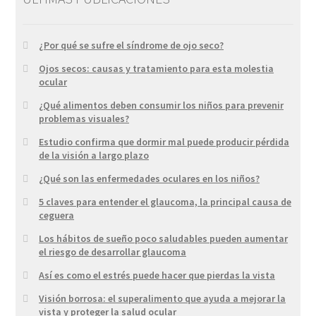
¿Por qué se sufre el síndrome de ojo seco?
Ojos secos: causas y tratamiento para esta molestia
ocular
¿Qué alimentos deben consumir los niños para prevenir
problemas visuales?
Estudio confirma que dormir mal puede producir pérdida
de la visión a largo plazo
¿Qué son las enfermedades oculares en los niños?
5 claves para entender el glaucoma, la principal causa de
ceguera
Los hábitos de sueño poco saludables pueden aumentar
el riesgo de desarrollar glaucoma
Así es como el estrés puede hacer que pierdas la vista
Visión borrosa: el superalimento que ayuda a mejorar la
vista y proteger la salud ocular