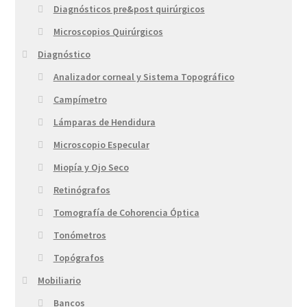
Diagnósticos pre&post quirúrgicos
Microscopios Quirúrgicos
Diagnóstico
Analizador corneal y Sistema Topográfico
Campímetro
Lámparas de Hendidura
Microscopio Especular
Miopía y Ojo Seco
Retinógrafos
Tomografía de Cohorencia Óptica
Tonómetros
Topógrafos
Mobiliario
Bancos