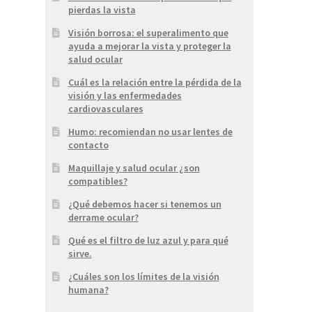
pierdas la vista
Visión borrosa: el superalimento que
ayuda a mejorar la vista y proteger la
salud ocular
Cuál es la relación entre la pérdida de la
visión y las enfermedades
cardiovasculares
Humo: recomiendan no usar lentes de
contacto
Maquillaje y salud ocular ¿son
compatibles?
¿Qué debemos hacer si tenemos un
derrame ocular?
Qué es el filtro de luz azul y para qué
sirve.
¿Cuáles son los límites de la visión
humana?