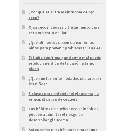
¿Por qué se sufre el síndrome de ojo
seco?
Ojos secos: causas y tratamiento para
esta molestia ocular
¿Qué alimentos deben consumir los
niños para prevenir problemas visuales?
Estudio confirma que dormir mal puede
producir pérdida de la visión a largo
plazo
¿Qué son las enfermedades oculares en
los niños?
5 claves para entender el glaucoma, la
principal causa de ceguera
Los hábitos de sueño poco saludables
pueden aumentar el riesgo de
desarrollar glaucoma
Así es como el estrés puede hacer que