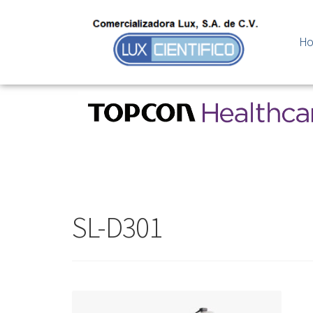
H
SL-D301