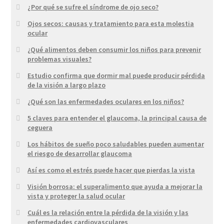
¿Por qué se sufre el síndrome de ojo seco?
Ojos secos: causas y tratamiento para esta molestia
ocular
¿Qué alimentos deben consumir los niños para prevenir
problemas visuales?
Estudio confirma que dormir mal puede producir pérdida
de la visión a largo plazo
¿Qué son las enfermedades oculares en los niños?
5 claves para entender el glaucoma, la principal causa de
ceguera
Los hábitos de sueño poco saludables pueden aumentar
el riesgo de desarrollar glaucoma
Así es como el estrés puede hacer que pierdas la vista
Visión borrosa: el superalimento que ayuda a mejorar la
vista y proteger la salud ocular
Cuál es la relación entre la pérdida de la visión y las
enfermedades cardiovasculares