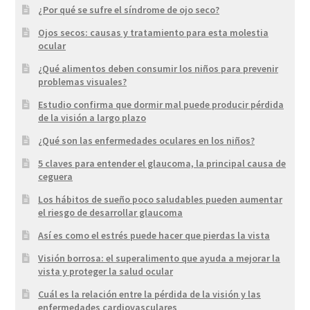
¿Por qué se sufre el síndrome de ojo seco?
Ojos secos: causas y tratamiento para esta molestia
ocular
¿Qué alimentos deben consumir los niños para prevenir
problemas visuales?
Estudio confirma que dormir mal puede producir pérdida
de la visión a largo plazo
¿Qué son las enfermedades oculares en los niños?
5 claves para entender el glaucoma, la principal causa de
ceguera
Los hábitos de sueño poco saludables pueden aumentar
el riesgo de desarrollar glaucoma
Así es como el estrés puede hacer que pierdas la vista
Visión borrosa: el superalimento que ayuda a mejorar la
vista y proteger la salud ocular
Cuál es la relación entre la pérdida de la visión y las
enfermedades cardiovasculares