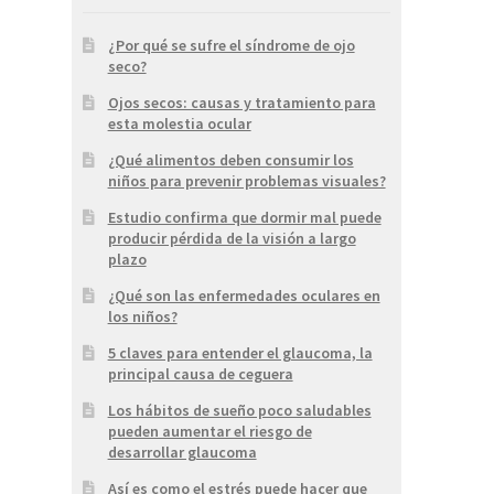
¿Por qué se sufre el síndrome de ojo
seco?
Ojos secos: causas y tratamiento para
esta molestia ocular
¿Qué alimentos deben consumir los
niños para prevenir problemas visuales?
Estudio confirma que dormir mal puede
producir pérdida de la visión a largo
plazo
¿Qué son las enfermedades oculares en
los niños?
5 claves para entender el glaucoma, la
principal causa de ceguera
Los hábitos de sueño poco saludables
pueden aumentar el riesgo de
desarrollar glaucoma
Así es como el estrés puede hacer que