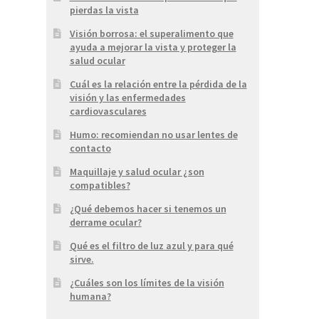
pierdas la vista
Visión borrosa: el superalimento que
ayuda a mejorar la vista y proteger la
salud ocular
Cuál es la relación entre la pérdida de la
visión y las enfermedades
cardiovasculares
Humo: recomiendan no usar lentes de
contacto
Maquillaje y salud ocular ¿son
compatibles?
¿Qué debemos hacer si tenemos un
derrame ocular?
Qué es el filtro de luz azul y para qué
sirve.
¿Cuáles son los límites de la visión
humana?