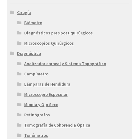
Cirugía
Biómetro
Diagnósticos pre&post quirúrgicos
Microscopios Quirúrgicos
Diagnóstico
Analizador corneal y Sistema Topográfico
Campímetro
Lámparas de Hendidura
Microscopio Especular
Miopía y Ojo Seco
Retinógrafos
Tomografía de Cohorencia Óptica
Tonómetros