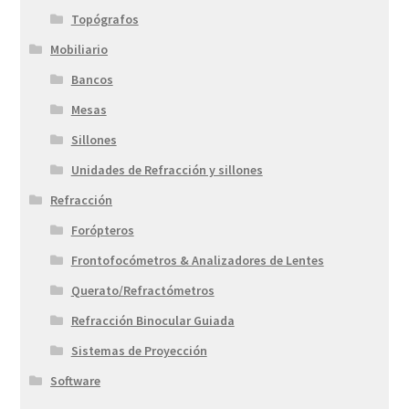
Topógrafos
Mobiliario
Bancos
Mesas
Sillones
Unidades de Refracción y sillones
Refracción
Forópteros
Frontofocómetros & Analizadores de Lentes
Querato/Refractómetros
Refracción Binocular Guiada
Sistemas de Proyección
Software