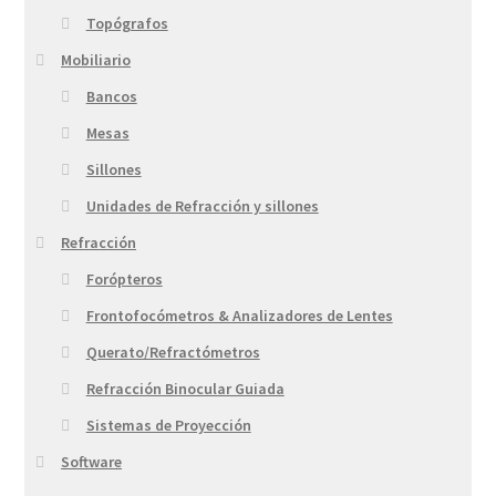
Topógrafos
Mobiliario
Bancos
Mesas
Sillones
Unidades de Refracción y sillones
Refracción
Forópteros
Frontofocómetros & Analizadores de Lentes
Querato/Refractómetros
Refracción Binocular Guiada
Sistemas de Proyección
Software